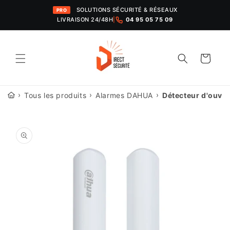
et
SOLUTIONS SÉCURITÉ & RÉSEAUX
passer
PRO
au
LIVRAISON 24/48H
|
04 95 05 75 09
contenu
Panier
›
›
›
Tous les produits
Alarmes DAHUA
Détecteur d'ouve
Passer aux
informations
produits