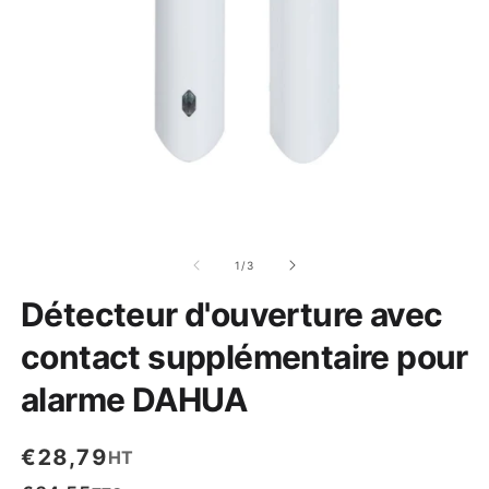
Ouvrir
Ou
le
le
média
m
de
1
/
3
1
2
dans
d
Détecteur d'ouverture avec
une
u
fenêtre
fe
modale
m
contact supplémentaire pour
alarme DAHUA
€28,79
HT